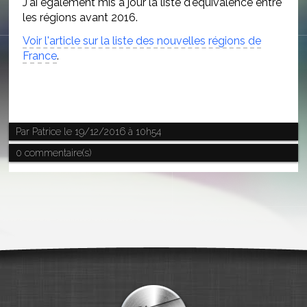
J'ai également mis à jour la liste d'équivalence entre
les régions avant 2016.
Voir l'article sur la liste des nouvelles régions de
France
.
Par
Patrice
le 19/12/2016 à 10h54
0 commentaire(s)